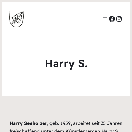
Faceb
Inst
Harry S.
Harry Seeholzer
, geb. 1959, arbeitet seit 35 Jahren
freischaffend unter dem Künstlernamen Harry S.